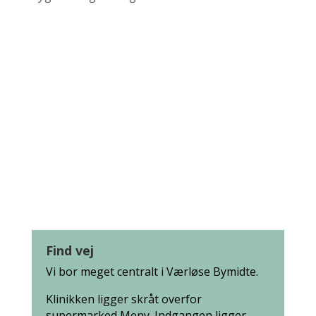
Om os| Kontakt |
Åbningstider
Find vej
Vi bor meget centralt i Værløse Bymidte.
Klinikken ligger skråt overfor
supermarked Meny. Indgangen ligger