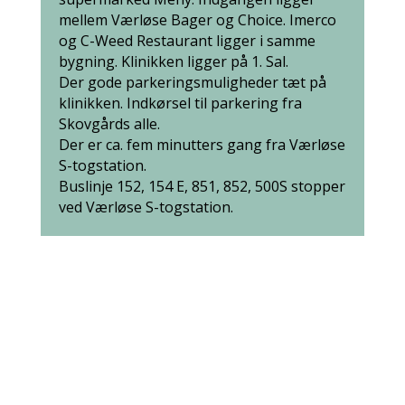
mellem Værløse Bager og Choice. Imerco
og
C-Weed Restaurant
ligger i samme
bygning. Klinikken ligger på 1. Sal.
Der gode parkeringsmuligheder tæt på
klinikken. Indkørsel til parkering fra
Skovgårds alle.
Der er ca. fem minutters gang fra Værløse
S-togstation.
Buslinje 152, 154 E, 851, 852, 500S stopper
ved Værløse S-togstation.
Furesø Gynækologi ved