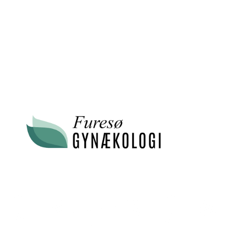
Adresse
Bymidten 36 A
3500 Værløse
Ydernummer
215929